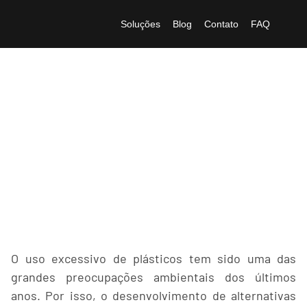
Soluções
Blog
Contato
FAQ
Como processo de
biodegradação do
Biopot ajuda a melhorar
a qualidade do solo
O uso excessivo de plásticos tem sido uma das
grandes preocupações ambientais dos últimos
anos. Por isso, o desenvolvimento de alternativas