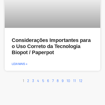
Considerações Importantes para
o Uso Correto da Tecnologia
Biopot / Paperpot
LEIA MAIS »
1
2
3
4
5
6
7
8
9
10
11
12