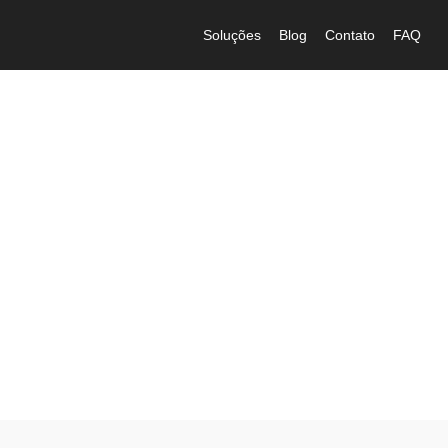
Soluções
Blog
Contato
FAQ
políticas de privacidade
Conheça as nossas políticas de privacidade e como
tratamentos o seus dados